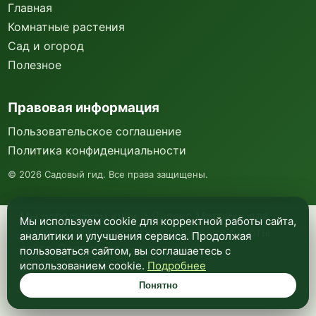
Главная
Комнатные растения
Сад и огород
Полезное
Правовая информация
Пользовательское соглашение
Политика конфиденциальности
©
2026
Садовый гид. Все права защищены.
Мы используем куки и Яндекс Метрику для
Мы используем cookie для корректной работы сайта,
анализа посещаемости и улучшения работы
аналитики и улучшения сервиса. Продолжая
сайта. Подробнее —
в политике
пользоваться сайтом, вы соглашаетесь с
конфиденциальности
.
использованием cookie.
Подробнее
Понятно
Понятно