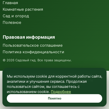
Главная
Комнатные растения
Сад и огород
Полезное
Правовая информация
Пользовательское соглашение
Политика конфиденциальности
©
2026
Садовый гид. Все права защищены.
Мы используем куки и Яндекс Метрику для
Мы используем cookie для корректной работы сайта,
анализа посещаемости и улучшения работы
аналитики и улучшения сервиса. Продолжая
сайта. Подробнее —
в политике
пользоваться сайтом, вы соглашаетесь с
конфиденциальности
.
использованием cookie.
Подробнее
Понятно
Понятно