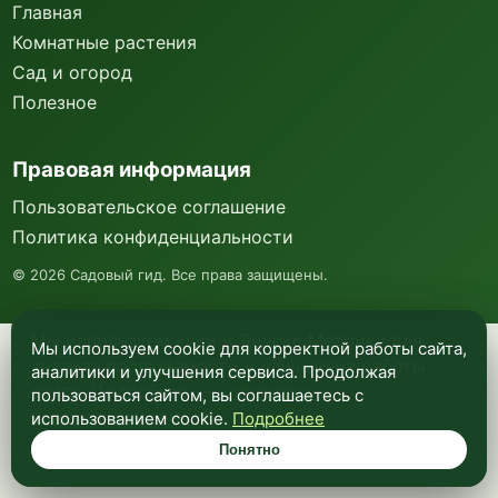
Главная
Комнатные растения
Сад и огород
Полезное
Правовая информация
Пользовательское соглашение
Политика конфиденциальности
©
2026
Садовый гид. Все права защищены.
Мы используем куки и Яндекс Метрику для
Мы используем cookie для корректной работы сайта,
анализа посещаемости и улучшения работы
аналитики и улучшения сервиса. Продолжая
сайта. Подробнее —
в политике
пользоваться сайтом, вы соглашаетесь с
конфиденциальности
.
использованием cookie.
Подробнее
Понятно
Понятно