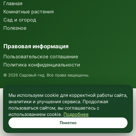
Главная
Комнатные растения
Сад и огород
Полезное
Правовая информация
Пользовательское соглашение
Политика конфиденциальности
©
2026
Садовый гид. Все права защищены.
Мы используем куки и Яндекс Метрику для
Мы используем cookie для корректной работы сайта,
анализа посещаемости и улучшения работы
аналитики и улучшения сервиса. Продолжая
сайта. Подробнее —
в политике
пользоваться сайтом, вы соглашаетесь с
конфиденциальности
.
использованием cookie.
Подробнее
Понятно
Понятно