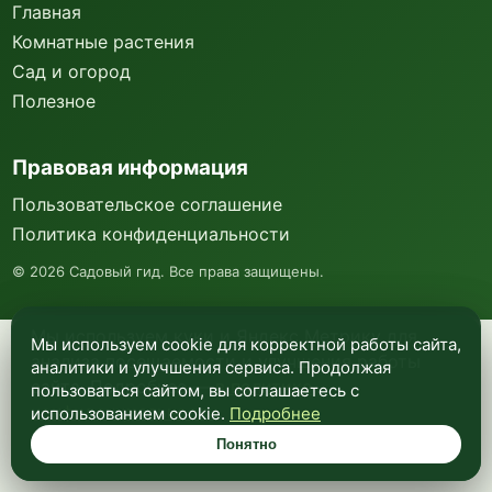
Главная
Комнатные растения
Сад и огород
Полезное
Правовая информация
Пользовательское соглашение
Политика конфиденциальности
©
2026
Садовый гид. Все права защищены.
Мы используем куки и Яндекс Метрику для
Мы используем cookie для корректной работы сайта,
анализа посещаемости и улучшения работы
аналитики и улучшения сервиса. Продолжая
сайта. Подробнее —
в политике
пользоваться сайтом, вы соглашаетесь с
конфиденциальности
.
использованием cookie.
Подробнее
Понятно
Понятно