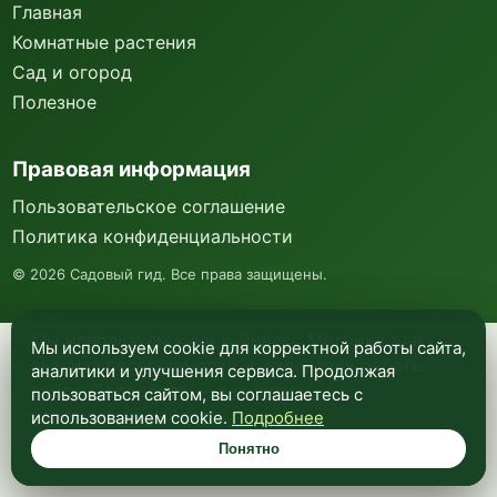
Главная
Комнатные растения
Сад и огород
Полезное
Правовая информация
Пользовательское соглашение
Политика конфиденциальности
©
2026
Садовый гид. Все права защищены.
Мы используем куки и Яндекс Метрику для
Мы используем cookie для корректной работы сайта,
анализа посещаемости и улучшения работы
аналитики и улучшения сервиса. Продолжая
сайта. Подробнее —
в политике
пользоваться сайтом, вы соглашаетесь с
конфиденциальности
.
использованием cookie.
Подробнее
Понятно
Понятно