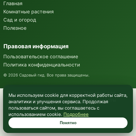
Главная
Комнатные растения
Сад и огород
Полезное
Правовая информация
Пользовательское соглашение
Политика конфиденциальности
©
2026
Садовый гид. Все права защищены.
Мы используем куки и Яндекс Метрику для
Мы используем cookie для корректной работы сайта,
анализа посещаемости и улучшения работы
аналитики и улучшения сервиса. Продолжая
сайта. Подробнее —
в политике
пользоваться сайтом, вы соглашаетесь с
конфиденциальности
.
использованием cookie.
Подробнее
Понятно
Понятно