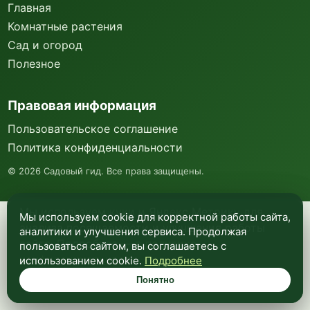
Главная
Комнатные растения
Сад и огород
Полезное
Правовая информация
Пользовательское соглашение
Политика конфиденциальности
©
2026
Садовый гид. Все права защищены.
Мы используем куки и Яндекс Метрику для
Мы используем cookie для корректной работы сайта,
анализа посещаемости и улучшения работы
аналитики и улучшения сервиса. Продолжая
сайта. Подробнее —
в политике
пользоваться сайтом, вы соглашаетесь с
конфиденциальности
.
использованием cookie.
Подробнее
Понятно
Понятно