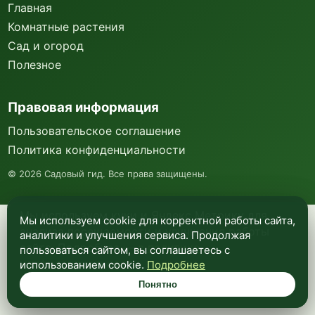
Главная
Комнатные растения
Сад и огород
Полезное
Правовая информация
Пользовательское соглашение
Политика конфиденциальности
©
2026
Садовый гид. Все права защищены.
Мы используем куки и Яндекс Метрику для
Мы используем cookie для корректной работы сайта,
анализа посещаемости и улучшения работы
аналитики и улучшения сервиса. Продолжая
сайта. Подробнее —
в политике
пользоваться сайтом, вы соглашаетесь с
конфиденциальности
.
использованием cookie.
Подробнее
Понятно
Понятно