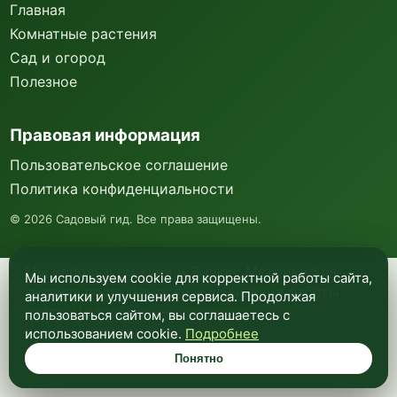
Главная
Комнатные растения
Сад и огород
Полезное
Правовая информация
Пользовательское соглашение
Политика конфиденциальности
©
2026
Садовый гид. Все права защищены.
Мы используем куки и Яндекс Метрику для
Мы используем cookie для корректной работы сайта,
анализа посещаемости и улучшения работы
аналитики и улучшения сервиса. Продолжая
сайта. Подробнее —
в политике
пользоваться сайтом, вы соглашаетесь с
конфиденциальности
.
использованием cookie.
Подробнее
Понятно
Понятно