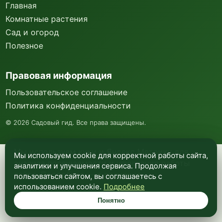
Главная
Комнатные растения
Сад и огород
Полезное
Правовая информация
Пользовательское соглашение
Политика конфиденциальности
©
2026
Садовый гид. Все права защищены.
Мы используем куки и Яндекс Метрику для
Мы используем cookie для корректной работы сайта,
анализа посещаемости и улучшения работы
аналитики и улучшения сервиса. Продолжая
сайта. Подробнее —
в политике
пользоваться сайтом, вы соглашаетесь с
конфиденциальности
.
использованием cookie.
Подробнее
Понятно
Понятно