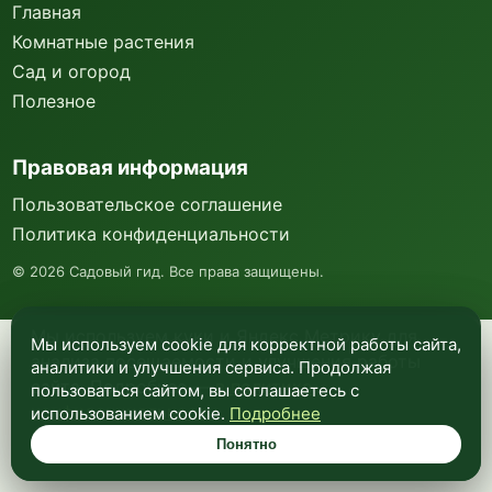
Главная
Комнатные растения
Сад и огород
Полезное
Правовая информация
Пользовательское соглашение
Политика конфиденциальности
©
2026
Садовый гид. Все права защищены.
Мы используем куки и Яндекс Метрику для
Мы используем cookie для корректной работы сайта,
анализа посещаемости и улучшения работы
аналитики и улучшения сервиса. Продолжая
сайта. Подробнее —
в политике
пользоваться сайтом, вы соглашаетесь с
конфиденциальности
.
использованием cookie.
Подробнее
Понятно
Понятно