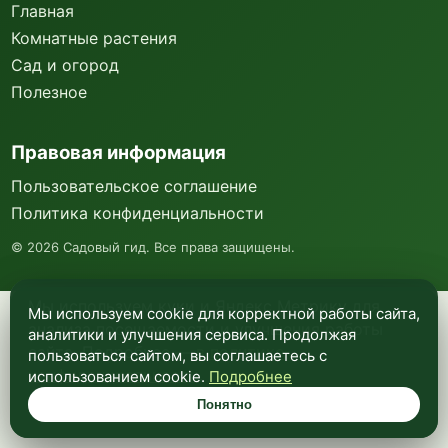
Главная
Комнатные растения
Сад и огород
Полезное
Правовая информация
Пользовательское соглашение
Политика конфиденциальности
©
2026
Садовый гид. Все права защищены.
Мы используем куки и Яндекс Метрику для
Мы используем cookie для корректной работы сайта,
анализа посещаемости и улучшения работы
аналитики и улучшения сервиса. Продолжая
сайта. Подробнее —
в политике
пользоваться сайтом, вы соглашаетесь с
конфиденциальности
.
использованием cookie.
Подробнее
Понятно
Понятно