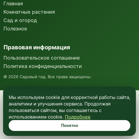
Главная
Комнатные растения
Сад и огород
Полезное
Правовая информация
Пользовательское соглашение
Политика конфиденциальности
©
2026
Садовый гид. Все права защищены.
Мы используем куки и Яндекс Метрику для
Мы используем cookie для корректной работы сайта,
анализа посещаемости и улучшения работы
аналитики и улучшения сервиса. Продолжая
сайта. Подробнее —
в политике
пользоваться сайтом, вы соглашаетесь с
конфиденциальности
.
использованием cookie.
Подробнее
Понятно
Понятно