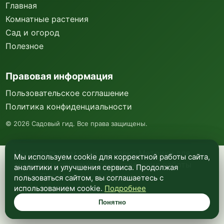
Главная
Комнатные растения
Сад и огород
Полезное
Правовая информация
Пользовательское соглашение
Политика конфиденциальности
©
2026
Садовый гид. Все права защищены.
Мы используем куки и Яндекс Метрику для
Мы используем cookie для корректной работы сайта,
анализа посещаемости и улучшения работы
аналитики и улучшения сервиса. Продолжая
сайта. Подробнее —
в политике
пользоваться сайтом, вы соглашаетесь с
конфиденциальности
.
использованием cookie.
Подробнее
Понятно
Понятно