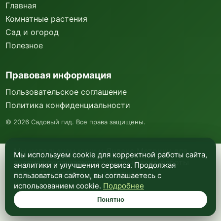
Главная
Комнатные растения
Сад и огород
Полезное
Правовая информация
Пользовательское соглашение
Политика конфиденциальности
©
2026
Садовый гид. Все права защищены.
Мы используем куки и Яндекс Метрику для
Мы используем cookie для корректной работы сайта,
анализа посещаемости и улучшения работы
аналитики и улучшения сервиса. Продолжая
сайта. Подробнее —
в политике
пользоваться сайтом, вы соглашаетесь с
конфиденциальности
.
использованием cookie.
Подробнее
Понятно
Понятно