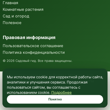
Главная
Комнатные растения
Сад и огород
Полезное
Правовая информация
Пользовательское соглашение
Политика конфиденциальности
©
2026
Садовый гид. Все права защищены.
Мы используем куки и Яндекс Метрику для
Мы используем cookie для корректной работы сайта,
анализа посещаемости и улучшения работы
аналитики и улучшения сервиса. Продолжая
сайта. Подробнее —
в политике
пользоваться сайтом, вы соглашаетесь с
конфиденциальности
.
использованием cookie.
Подробнее
Понятно
Понятно