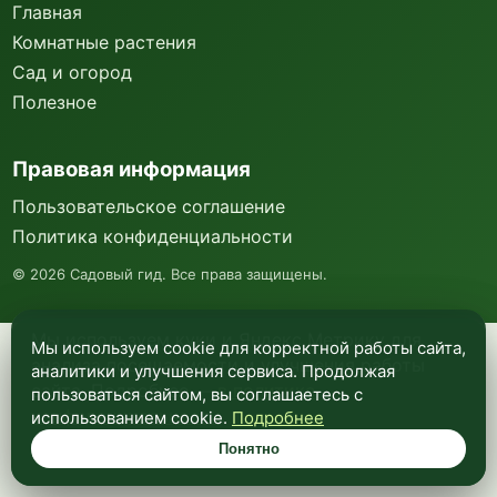
Главная
Комнатные растения
Сад и огород
Полезное
Правовая информация
Пользовательское соглашение
Политика конфиденциальности
©
2026
Садовый гид. Все права защищены.
Мы используем куки и Яндекс Метрику для
Мы используем cookie для корректной работы сайта,
анализа посещаемости и улучшения работы
аналитики и улучшения сервиса. Продолжая
сайта. Подробнее —
в политике
пользоваться сайтом, вы соглашаетесь с
конфиденциальности
.
использованием cookie.
Подробнее
Понятно
Понятно