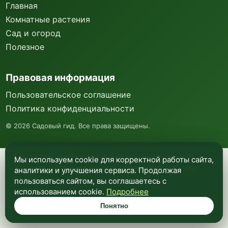
Главная
Комнатные растения
Сад и огород
Полезное
Правовая информация
Пользовательское соглашение
Политика конфиденциальности
©
2026
Садовый гид. Все права защищены.
Мы используем куки и Яндекс Метрику для
Мы используем cookie для корректной работы сайта,
анализа посещаемости и улучшения работы
аналитики и улучшения сервиса. Продолжая
сайта. Подробнее —
в политике
пользоваться сайтом, вы соглашаетесь с
конфиденциальности
.
использованием cookie.
Подробнее
Понятно
Понятно