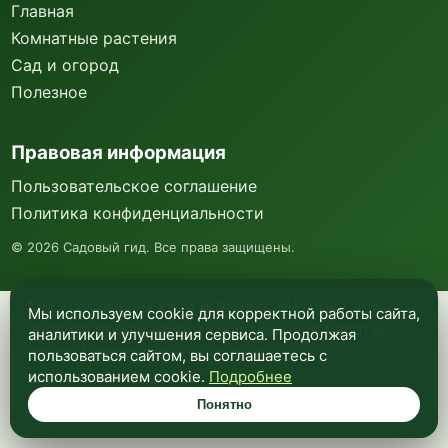
Главная
Комнатные растения
Сад и огород
Полезное
Правовая информация
Пользовательское соглашение
Политика конфиденциальности
©
2026
Садовый гид. Все права защищены.
Мы используем куки и Яндекс Метрику для
Мы используем cookie для корректной работы сайта,
анализа посещаемости и улучшения работы
аналитики и улучшения сервиса. Продолжая
сайта. Подробнее —
в политике
пользоваться сайтом, вы соглашаетесь с
конфиденциальности
.
использованием cookie.
Подробнее
Понятно
Понятно