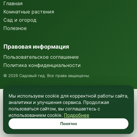
Главная
Комнатные растения
Сад и огород
Полезное
Правовая информация
Пользовательское соглашение
Политика конфиденциальности
©
2026
Садовый гид. Все права защищены.
Мы используем куки и Яндекс Метрику для
Мы используем cookie для корректной работы сайта,
анализа посещаемости и улучшения работы
аналитики и улучшения сервиса. Продолжая
сайта. Подробнее —
в политике
пользоваться сайтом, вы соглашаетесь с
конфиденциальности
.
использованием cookie.
Подробнее
Понятно
Понятно