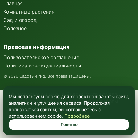
Главная
Комнатные растения
Сад и огород
Полезное
Правовая информация
Пользовательское соглашение
Политика конфиденциальности
©
2026
Садовый гид. Все права защищены.
Мы используем куки и Яндекс Метрику для
Мы используем cookie для корректной работы сайта,
анализа посещаемости и улучшения работы
аналитики и улучшения сервиса. Продолжая
сайта. Подробнее —
в политике
пользоваться сайтом, вы соглашаетесь с
конфиденциальности
.
использованием cookie.
Подробнее
Понятно
Понятно