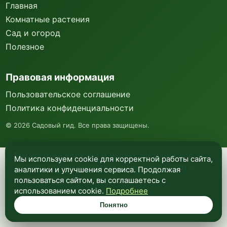
Главная
Комнатные растения
Сад и огород
Полезное
Правовая информация
Пользовательское соглашение
Политика конфиденциальности
©
2026
Садовый гид. Все права защищены.
Мы используем куки и Яндекс Метрику для
Мы используем cookie для корректной работы сайта,
анализа посещаемости и улучшения работы
аналитики и улучшения сервиса. Продолжая
сайта. Подробнее —
в политике
пользоваться сайтом, вы соглашаетесь с
конфиденциальности
.
использованием cookie.
Подробнее
Понятно
Понятно