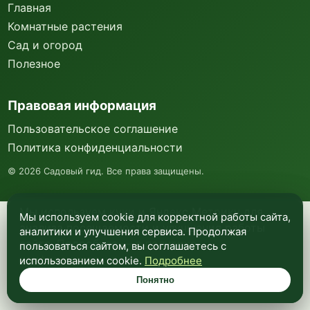
Главная
Комнатные растения
Сад и огород
Полезное
Правовая информация
Пользовательское соглашение
Политика конфиденциальности
©
2026
Садовый гид. Все права защищены.
Мы используем куки и Яндекс Метрику для
Мы используем cookie для корректной работы сайта,
анализа посещаемости и улучшения работы
аналитики и улучшения сервиса. Продолжая
сайта. Подробнее —
в политике
пользоваться сайтом, вы соглашаетесь с
конфиденциальности
.
использованием cookie.
Подробнее
Понятно
Понятно