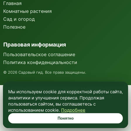
Главная
Комнатные растения
Сад и огород
Полезное
Правовая информация
Пользовательское соглашение
Политика конфиденциальности
©
2026
Садовый гид. Все права защищены.
Мы используем куки и Яндекс Метрику для
Мы используем cookie для корректной работы сайта,
анализа посещаемости и улучшения работы
аналитики и улучшения сервиса. Продолжая
сайта. Подробнее —
в политике
пользоваться сайтом, вы соглашаетесь с
конфиденциальности
.
использованием cookie.
Подробнее
Понятно
Понятно