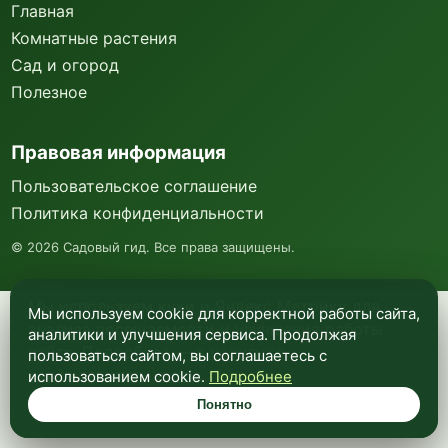
Главная
Комнатные растения
Сад и огород
Полезное
Правовая информация
Пользовательское соглашение
Политика конфиденциальности
©
2026
Садовый гид. Все права защищены.
Мы используем куки и Яндекс Метрику для
Мы используем cookie для корректной работы сайта,
анализа посещаемости и улучшения работы
аналитики и улучшения сервиса. Продолжая
сайта. Подробнее —
в политике
пользоваться сайтом, вы соглашаетесь с
конфиденциальности
.
использованием cookie.
Подробнее
Понятно
Понятно