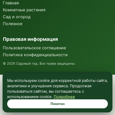
Главная
Комнатные растения
Сад и огород
Полезное
Правовая информация
Пользовательское соглашение
Политика конфиденциальности
©
2026
Садовый гид. Все права защищены.
Мы используем куки и Яндекс Метрику для
Мы используем cookie для корректной работы сайта,
анализа посещаемости и улучшения работы
аналитики и улучшения сервиса. Продолжая
сайта. Подробнее —
в политике
пользоваться сайтом, вы соглашаетесь с
конфиденциальности
.
использованием cookie.
Подробнее
Понятно
Понятно