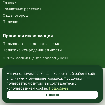
Главная
Комнатные растения
Сад и огород
Полезное
Правовая информация
Пользовательское соглашение
Политика конфиденциальности
©
2026
Садовый гид. Все права защищены.
Мы используем куки и Яндекс Метрику для
Мы используем cookie для корректной работы сайта,
анализа посещаемости и улучшения работы
аналитики и улучшения сервиса. Продолжая
сайта. Подробнее —
в политике
пользоваться сайтом, вы соглашаетесь с
конфиденциальности
.
использованием cookie.
Подробнее
Понятно
Понятно