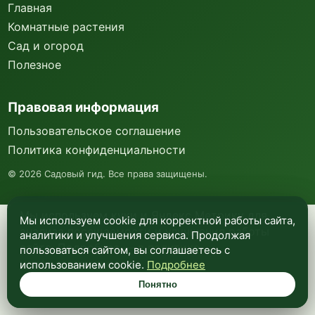
Главная
Комнатные растения
Сад и огород
Полезное
Правовая информация
Пользовательское соглашение
Политика конфиденциальности
©
2026
Садовый гид. Все права защищены.
Мы используем куки и Яндекс Метрику для
Мы используем cookie для корректной работы сайта,
анализа посещаемости и улучшения работы
аналитики и улучшения сервиса. Продолжая
сайта. Подробнее —
в политике
пользоваться сайтом, вы соглашаетесь с
конфиденциальности
.
использованием cookie.
Подробнее
Понятно
Понятно