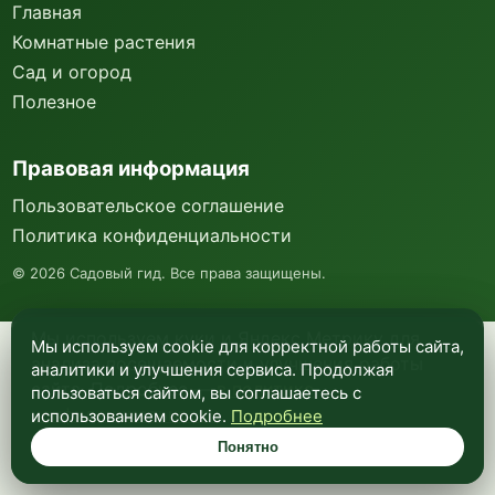
Главная
Комнатные растения
Сад и огород
Полезное
Правовая информация
Пользовательское соглашение
Политика конфиденциальности
©
2026
Садовый гид. Все права защищены.
Мы используем куки и Яндекс Метрику для
Мы используем cookie для корректной работы сайта,
анализа посещаемости и улучшения работы
аналитики и улучшения сервиса. Продолжая
сайта. Подробнее —
в политике
пользоваться сайтом, вы соглашаетесь с
конфиденциальности
.
использованием cookie.
Подробнее
Понятно
Понятно