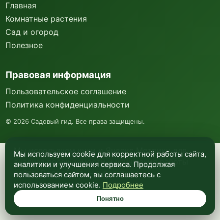
Главная
Комнатные растения
Сад и огород
Полезное
Правовая информация
Пользовательское соглашение
Политика конфиденциальности
©
2026
Садовый гид. Все права защищены.
Мы используем куки и Яндекс Метрику для
Мы используем cookie для корректной работы сайта,
анализа посещаемости и улучшения работы
аналитики и улучшения сервиса. Продолжая
сайта. Подробнее —
в политике
пользоваться сайтом, вы соглашаетесь с
конфиденциальности
.
использованием cookie.
Подробнее
Понятно
Понятно