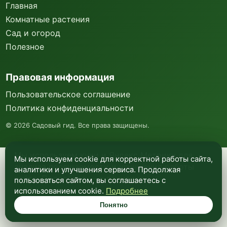
Главная
Комнатные растения
Сад и огород
Полезное
Правовая информация
Пользовательское соглашение
Политика конфиденциальности
©
2026
Садовый гид. Все права защищены.
Мы используем куки и Яндекс Метрику для
Мы используем cookie для корректной работы сайта,
анализа посещаемости и улучшения работы
аналитики и улучшения сервиса. Продолжая
сайта. Подробнее —
в политике
пользоваться сайтом, вы соглашаетесь с
конфиденциальности
.
использованием cookie.
Подробнее
Понятно
Понятно