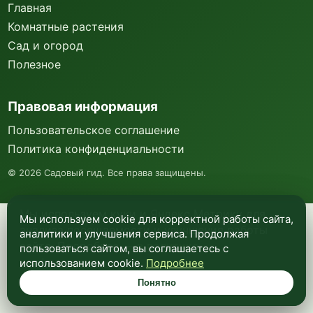
Главная
Комнатные растения
Сад и огород
Полезное
Правовая информация
Пользовательское соглашение
Политика конфиденциальности
©
2026
Садовый гид. Все права защищены.
Мы используем куки и Яндекс Метрику для
Мы используем cookie для корректной работы сайта,
анализа посещаемости и улучшения работы
аналитики и улучшения сервиса. Продолжая
сайта. Подробнее —
в политике
пользоваться сайтом, вы соглашаетесь с
конфиденциальности
.
использованием cookie.
Подробнее
Понятно
Понятно