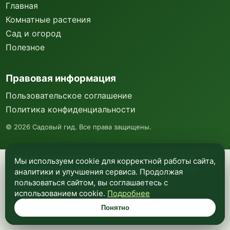
Главная
Комнатные растения
Сад и огород
Полезное
Правовая информация
Пользовательское соглашение
Политика конфиденциальности
©
2026
Садовый гид. Все права защищены.
Мы используем куки и Яндекс Метрику для
Мы используем cookie для корректной работы сайта,
анализа посещаемости и улучшения работы
аналитики и улучшения сервиса. Продолжая
сайта. Подробнее —
в политике
пользоваться сайтом, вы соглашаетесь с
конфиденциальности
.
использованием cookie.
Подробнее
Понятно
Понятно