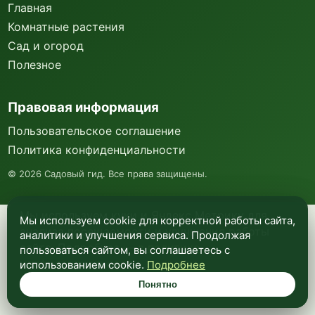
Главная
Комнатные растения
Сад и огород
Полезное
Правовая информация
Пользовательское соглашение
Политика конфиденциальности
©
2026
Садовый гид. Все права защищены.
Мы используем куки и Яндекс Метрику для
Мы используем cookie для корректной работы сайта,
анализа посещаемости и улучшения работы
аналитики и улучшения сервиса. Продолжая
сайта. Подробнее —
в политике
пользоваться сайтом, вы соглашаетесь с
конфиденциальности
.
использованием cookie.
Подробнее
Понятно
Понятно