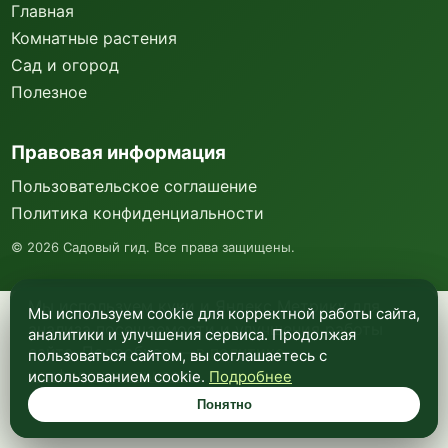
Главная
Комнатные растения
Сад и огород
Полезное
Правовая информация
Пользовательское соглашение
Политика конфиденциальности
©
2026
Садовый гид. Все права защищены.
Мы используем куки и Яндекс Метрику для
Мы используем cookie для корректной работы сайта,
анализа посещаемости и улучшения работы
аналитики и улучшения сервиса. Продолжая
сайта. Подробнее —
в политике
пользоваться сайтом, вы соглашаетесь с
конфиденциальности
.
использованием cookie.
Подробнее
Понятно
Понятно