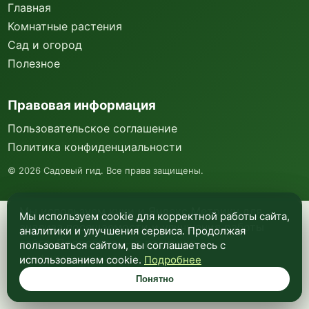
Главная
Комнатные растения
Сад и огород
Полезное
Правовая информация
Пользовательское соглашение
Политика конфиденциальности
©
2026
Садовый гид. Все права защищены.
Мы используем куки и Яндекс Метрику для
Мы используем cookie для корректной работы сайта,
анализа посещаемости и улучшения работы
аналитики и улучшения сервиса. Продолжая
сайта. Подробнее —
в политике
пользоваться сайтом, вы соглашаетесь с
конфиденциальности
.
использованием cookie.
Подробнее
Понятно
Понятно