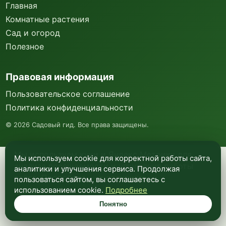
Главная
Комнатные растения
Сад и огород
Полезное
Правовая информация
Пользовательское соглашение
Политика конфиденциальности
©
2026
Садовый гид. Все права защищены.
Мы используем куки и Яндекс Метрику для
Мы используем cookie для корректной работы сайта,
анализа посещаемости и улучшения работы
аналитики и улучшения сервиса. Продолжая
сайта. Подробнее —
в политике
пользоваться сайтом, вы соглашаетесь с
конфиденциальности
.
использованием cookie.
Подробнее
Понятно
Понятно