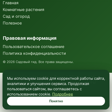
Главная
Комнатные растения
Сад и огород
Полезное
Правовая информация
Пользовательское соглашение
Политика конфиденциальности
©
2026
Садовый гид. Все права защищены.
Мы используем куки и Яндекс Метрику для
Мы используем cookie для корректной работы сайта,
анализа посещаемости и улучшения работы
аналитики и улучшения сервиса. Продолжая
сайта. Подробнее —
в политике
пользоваться сайтом, вы соглашаетесь с
конфиденциальности
.
использованием cookie.
Подробнее
Понятно
Понятно