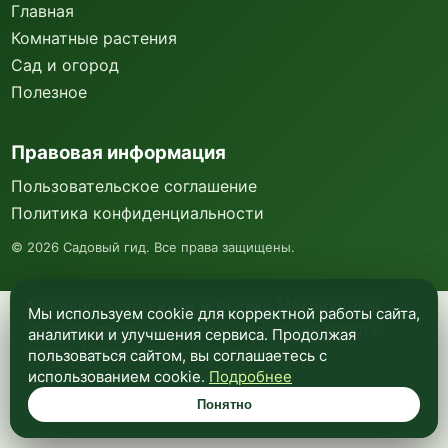
Главная
Комнатные растения
Сад и огород
Полезное
Правовая информация
Пользовательское соглашение
Политика конфиденциальности
©
2026
Садовый гид. Все права защищены.
Мы используем куки и Яндекс Метрику для
Мы используем cookie для корректной работы сайта,
анализа посещаемости и улучшения работы
аналитики и улучшения сервиса. Продолжая
сайта. Подробнее —
в политике
пользоваться сайтом, вы соглашаетесь с
конфиденциальности
.
использованием cookie.
Подробнее
Понятно
Понятно