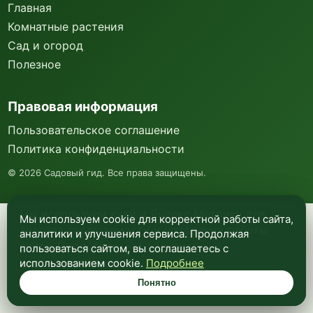
Главная
Комнатные растения
Сад и огород
Полезное
Правовая информация
Пользовательское соглашение
Политика конфиденциальности
©
2026
Садовый гид. Все права защищены.
Мы используем куки и Яндекс Метрику для
Мы используем cookie для корректной работы сайта,
анализа посещаемости и улучшения работы
аналитики и улучшения сервиса. Продолжая
сайта. Подробнее —
в политике
пользоваться сайтом, вы соглашаетесь с
конфиденциальности
.
использованием cookie.
Подробнее
Понятно
Понятно