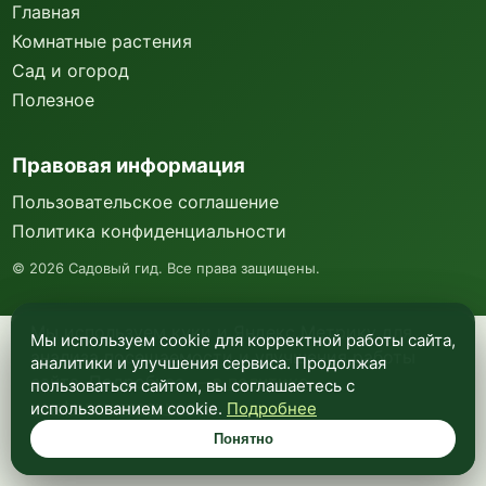
Главная
Комнатные растения
Сад и огород
Полезное
Правовая информация
Пользовательское соглашение
Политика конфиденциальности
©
2026
Садовый гид. Все права защищены.
Мы используем куки и Яндекс Метрику для
Мы используем cookie для корректной работы сайта,
анализа посещаемости и улучшения работы
аналитики и улучшения сервиса. Продолжая
сайта. Подробнее —
в политике
пользоваться сайтом, вы соглашаетесь с
конфиденциальности
.
использованием cookie.
Подробнее
Понятно
Понятно