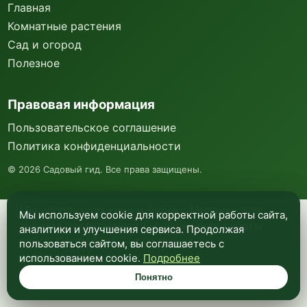
Главная
Комнатные растения
Сад и огород
Полезное
Правовая информация
Пользовательское соглашение
Политика конфиденциальности
©
2026
Садовый гид. Все права защищены.
Мы используем куки и Яндекс Метрику для
Мы используем cookie для корректной работы сайта,
анализа посещаемости и улучшения работы
аналитики и улучшения сервиса. Продолжая
сайта. Подробнее —
в политике
пользоваться сайтом, вы соглашаетесь с
конфиденциальности
.
использованием cookie.
Подробнее
Понятно
Понятно