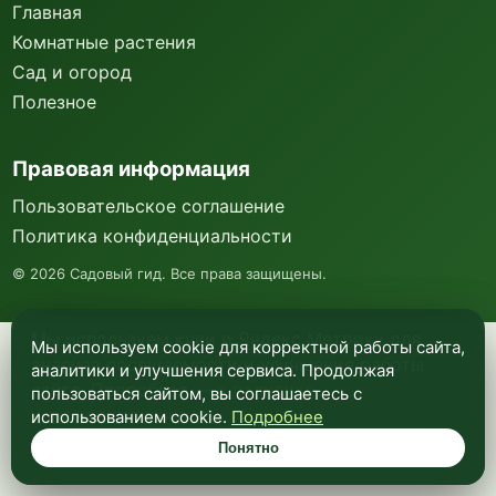
Главная
Комнатные растения
Сад и огород
Полезное
Правовая информация
Пользовательское соглашение
Политика конфиденциальности
©
2026
Садовый гид. Все права защищены.
Мы используем куки и Яндекс Метрику для
Мы используем cookie для корректной работы сайта,
анализа посещаемости и улучшения работы
аналитики и улучшения сервиса. Продолжая
сайта. Подробнее —
в политике
пользоваться сайтом, вы соглашаетесь с
конфиденциальности
.
использованием cookie.
Подробнее
Понятно
Понятно