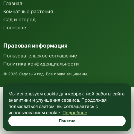
Главная
Комнатные растения
Сад и огород
Полезное
Правовая информация
Пользовательское соглашение
Политика конфиденциальности
©
2026
Садовый гид. Все права защищены.
Мы используем куки и Яндекс Метрику для
Мы используем cookie для корректной работы сайта,
анализа посещаемости и улучшения работы
аналитики и улучшения сервиса. Продолжая
сайта. Подробнее —
в политике
пользоваться сайтом, вы соглашаетесь с
конфиденциальности
.
использованием cookie.
Подробнее
Понятно
Понятно