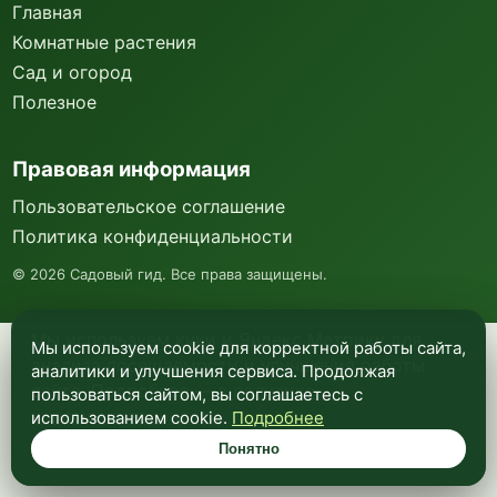
Главная
Комнатные растения
Сад и огород
Полезное
Правовая информация
Пользовательское соглашение
Политика конфиденциальности
©
2026
Садовый гид. Все права защищены.
Мы используем куки и Яндекс Метрику для
Мы используем cookie для корректной работы сайта,
анализа посещаемости и улучшения работы
аналитики и улучшения сервиса. Продолжая
сайта. Подробнее —
в политике
пользоваться сайтом, вы соглашаетесь с
конфиденциальности
.
использованием cookie.
Подробнее
Понятно
Понятно