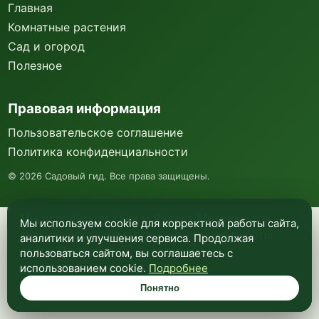
Главная
Комнатные растения
Сад и огород
Полезное
Правовая информация
Пользовательское соглашение
Политика конфиденциальности
©
2026
Садовый гид. Все права защищены.
Мы используем куки и Яндекс Метрику для
Мы используем cookie для корректной работы сайта,
анализа посещаемости и улучшения работы
аналитики и улучшения сервиса. Продолжая
сайта. Подробнее —
в политике
пользоваться сайтом, вы соглашаетесь с
конфиденциальности
.
использованием cookie.
Подробнее
Понятно
Понятно