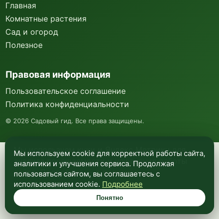
Главная
Комнатные растения
Сад и огород
Полезное
Правовая информация
Пользовательское соглашение
Политика конфиденциальности
©
2026
Садовый гид. Все права защищены.
Мы используем куки и Яндекс Метрику для
Мы используем cookie для корректной работы сайта,
анализа посещаемости и улучшения работы
аналитики и улучшения сервиса. Продолжая
сайта. Подробнее —
в политике
пользоваться сайтом, вы соглашаетесь с
конфиденциальности
.
использованием cookie.
Подробнее
Понятно
Понятно