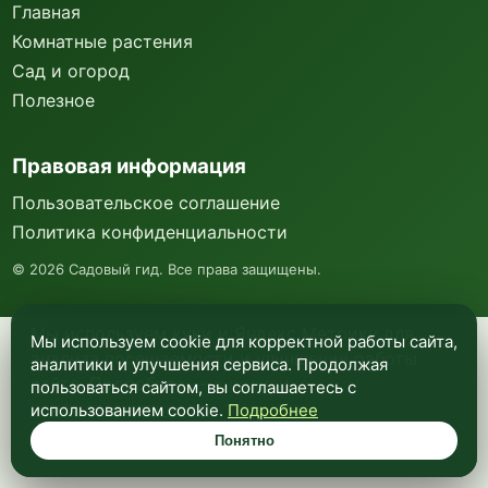
Главная
Комнатные растения
Сад и огород
Полезное
Правовая информация
Пользовательское соглашение
Политика конфиденциальности
©
2026
Садовый гид. Все права защищены.
Мы используем куки и Яндекс Метрику для
Мы используем cookie для корректной работы сайта,
анализа посещаемости и улучшения работы
аналитики и улучшения сервиса. Продолжая
сайта. Подробнее —
в политике
пользоваться сайтом, вы соглашаетесь с
конфиденциальности
.
использованием cookie.
Подробнее
Понятно
Понятно