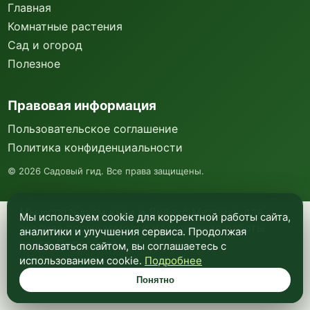
Главная
Комнатные растения
Сад и огород
Полезное
Правовая информация
Пользовательское соглашение
Политика конфиденциальности
©
2026
Садовый гид. Все права защищены.
Мы используем куки и Яндекс Метрику для
Мы используем cookie для корректной работы сайта,
анализа посещаемости и улучшения работы
аналитики и улучшения сервиса. Продолжая
сайта. Подробнее —
в политике
пользоваться сайтом, вы соглашаетесь с
конфиденциальности
.
использованием cookie.
Подробнее
Понятно
Понятно